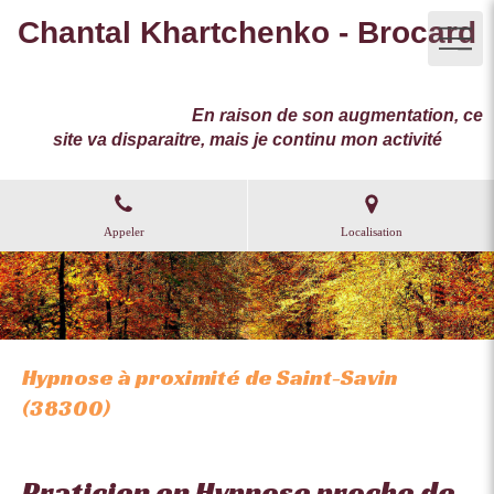
Chantal Khartchenko - Brocard
Magnétisme Reboutement Hypnothérapie à Morestel,
imp.La Levaz basse 38510 Vézeronce-Curtin
Prenez soin de vous.
En raison de son augmentation, ce
site va disparaitre, mais je continu mon activité
Appeler
Localisation
Hypnose à proximité de Saint-Savin
(38300)
Praticien en Hypnose proche de