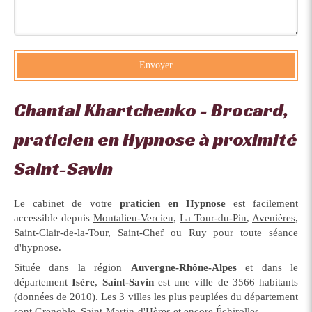
Envoyer
Chantal Khartchenko - Brocard,
praticien en Hypnose à proximité
Saint-Savin
Le cabinet de votre
praticien en Hypnose
est facilement
accessible depuis
Montalieu-Vercieu
,
La Tour-du-Pin
,
Avenières
,
Saint-Clair-de-la-Tour
,
Saint-Chef
ou
Ruy
pour toute séance
d'hypnose.
Située dans la région
Auvergne-Rhône-Alpes
et dans le
département
Isère
,
Saint-Savin
est une ville de 3566 habitants
(données de 2010). Les 3 villes les plus peuplées du département
sont Grenoble, Saint-Martin-d'Hères et encore Échirolles.