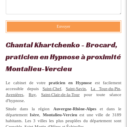
Envoyer
Chantal Khartchenko - Brocard,
praticien en Hypnose à proximité
Montalieu-Vercieu
Le cabinet de votre
praticien en Hypnose
est facilement
accessible depuis
Saint-Chef
,
Saint-Savin
,
La Tour-du-Pin
,
Avenières
,
Ruy
,
Saint-Clair-de-la-Tour
pour toute séance
d'hypnose.
Située dans la région
Auvergne-Rhône-Alpes
et dans le
département
Isère
,
Montalieu-Vercieu
est une ville de 3189
habitants. Les 3 villes les plus peuplées du département sont
Grenoble, Saint-Martin-d'Hères et Échirolles.