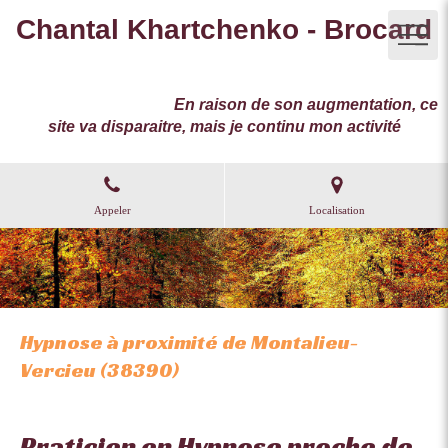
Chantal Khartchenko - Brocard
Magnétisme Reboutement Hypnothérapie à Morestel,
imp.La Levaz basse 38510 Vézeronce-Curtin
Prenez soin de vous.
En raison de son augmentation, ce
site va disparaitre, mais je continu mon activité
Appeler
Localisation
Hypnose à proximité de Montalieu-
Vercieu (38390)
Praticien en Hypnose proche de