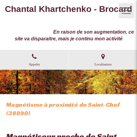
Chantal Khartchenko - Brocard
Magnétisme Reboutement Hypnothérapie à Morestel,
imp.La Levaz basse 38510 Vézeronce-Curtin
Prenez soin de vous.
En raison de son augmentation, ce
site va disparaitre, mais je continu mon activité
Appeler
Localisation
Magnétisme à proximité de Saint-Chef
(38890)
Magnétiseur proche de Saint-